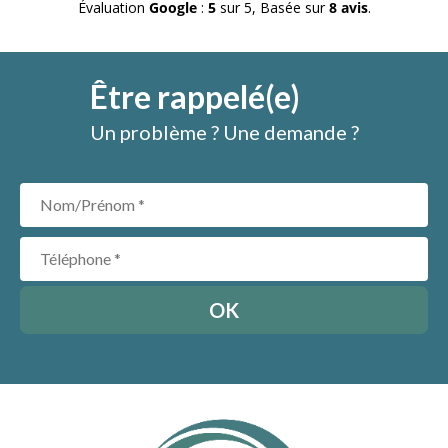
Évaluation
Google
:
5
sur 5,
Basée sur
8 avis
.
l'écoute et qui vous conseil selon vos besoins et non
le stock disponible ... A des prix très intéressants ! La
maintenance en cas de question est top et réactive
également ! Je conseil vivement cette entreprise !
Être rappelé(e)
Un problème ? Une demande ?