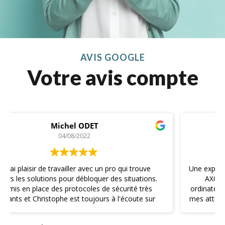
AVIS GOOGLE
Votre avis compte
Laurane Lagarde
21/07/2022
Une expérience d'achat très agréable avec l'entreprise
s.
AXOSYSTEM je recommande ! J'ai acheté un
ordinateur entièrement paramétré et configuré selon
r
mes attentes et demandes, le service après vente est
a
joignable immédiatement au besoin, j'ai été livré très
rapidement . J'ai eu à faire à un professionnel à