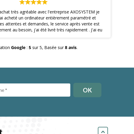
achat très agréable avec l'entreprise AXOSYSTEM je
J
ai acheté un ordinateur entièrement paramétré et
notam
nive
ent au besoin, j'ai été livré très rapidement . J'ai eu
permett
ionnel à l'écoute et qui vous conseil selon vos besoins
de mes 
onible ... A des prix très intéressants ! La maintenance
c
uation
Google
:
5
sur 5,
Basée sur
8 avis
.
 est top et réactive également ! Je conseil vivement
cette entreprise !
t