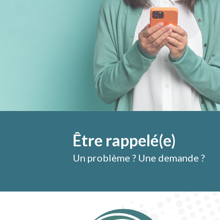
Un vrai plaisir de travailler ave
pour débloquer des situations
sécurité très rassurants et Chr
nouveautés à mettre en place po
plus, il a 
Être rappelé(e)
Un problème ? Une demande ?