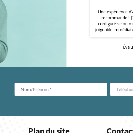
c un pro qui trouve toujours les solutions
Une expérience d'
. On a mis en place des protocoles de
recommande ! J'
istophe est toujours à l'écoute sur les
configuré selon mes attentes et demandes, le service après vente est
ur optimiser la cyber protection Et en
joignable immédiatem
toujours le sourire
à faire à un profess
et non le stock disp
Éval
en cas de question
Plan du site
Contac