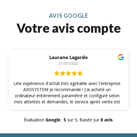
AVIS GOOGLE
Votre avis compte
Laurane Lagarde
21/07/2022
Une expérience d'achat très agréable avec l'entreprise
AXOSYSTEM je recommande ! J'ai acheté un
ordinateur entièrement paramétré et configuré selon
mes attentes et demandes, le service après vente est
joignable immédiatement au besoin, j'ai été livré très
rapidement . J'ai eu à faire à un professionnel à
Évaluation
Google
:
5
sur 5,
Basée sur
8 avis
.
l'écoute et qui vous conseil selon vos besoins et non
le stock disponible ... A des prix très intéressants ! La
maintenance en cas de question est top et réactive