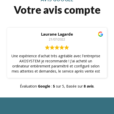
Votre avis compte
Laurane Lagarde
21/07/2022
Une expérience d'achat très agréable avec l'entreprise
AXOSYSTEM je recommande ! J'ai acheté un
ordinateur entièrement paramétré et configuré selon
mes attentes et demandes, le service après vente est
joignable immédiatement au besoin, j'ai été livré très
rapidement . J'ai eu à faire à un professionnel à
Évaluation
Google
:
5
sur 5,
Basée sur
8 avis
.
l'écoute et qui vous conseil selon vos besoins et non
le stock disponible ... A des prix très intéressants ! La
maintenance en cas de question est top et réactive
également ! Je conseil vivement cette entreprise !